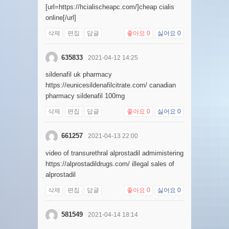
[url=https://hcialischeapc.com/]cheap cialis
online[/url]
삭제
편집
답글
좋아요
0
싫어요
0
635833
2021-04-12 14:25
sildenafil uk pharmacy
https://eunicesildenafilcitrate.com/ canadian
pharmacy sildenafil 100mg
삭제
편집
답글
좋아요
0
싫어요
0
661257
2021-04-13 22:00
video of transurethral alprostadil admimistering
https://alprostadildrugs.com/ illegal sales of
alprostadil
삭제
편집
답글
좋아요
0
싫어요
0
581549
2021-04-14 18:14