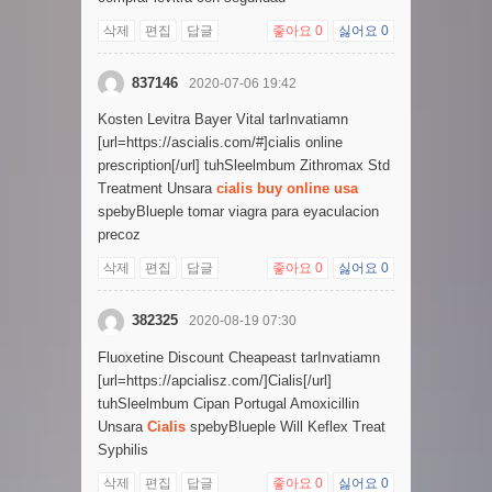
삭제
편집
답글
좋아요
0
싫어요
0
837146
2020-07-06 19:42
Kosten Levitra Bayer Vital tarInvatiamn
[url=https://ascialis.com/#]cialis online
prescription[/url] tuhSleelmbum Zithromax Std
Treatment Unsara
cialis buy online usa
spebyBlueple tomar viagra para eyaculacion
precoz
삭제
편집
답글
좋아요
0
싫어요
0
382325
2020-08-19 07:30
Fluoxetine Discount Cheapeast tarInvatiamn
[url=https://apcialisz.com/]Cialis[/url]
tuhSleelmbum Cipan Portugal Amoxicillin
Unsara
Cialis
spebyBlueple Will Keflex Treat
Syphilis
삭제
편집
답글
좋아요
0
싫어요
0