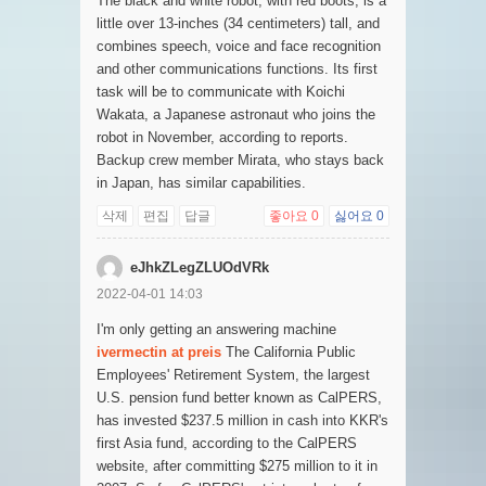
The black and white robot, with red boots, is a
little over 13-inches (34 centimeters) tall, and
combines speech, voice and face recognition
and other communications functions. Its first
task will be to communicate with Koichi
Wakata, a Japanese astronaut who joins the
robot in November, according to reports.
Backup crew member Mirata, who stays back
in Japan, has similar capabilities.
삭제
편집
답글
좋아요
0
싫어요
0
eJhkZLegZLUOdVRk
2022-04-01 14:03
I'm only getting an answering machine
ivermectin at preis
The California Public
Employees' Retirement System, the largest
U.S. pension fund better known as CalPERS,
has invested $237.5 million in cash into KKR's
first Asia fund, according to the CalPERS
website, after committing $275 million to it in