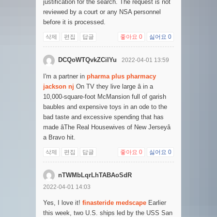
justification for the search. The request is not
reviewed by a court or any NSA personnel
before it is processed.
삭제
편집
답글
좋아요
0
싫어요
0
DCQoWTQvkZCiIYu
2022-04-01 13:59
I'm a partner in
pharma plus pharmacy
jackson nj
On TV they live large â in a
10,000-square-foot McMansion full of garish
baubles and expensive toys in an ode to the
bad taste and excessive spending that has
made âThe Real Housewives of New Jerseyâ
a Bravo hit.
삭제
편집
답글
좋아요
0
싫어요
0
nTWMbLqrLhTABAoSdR
2022-04-01 14:03
Yes, I love it!
finasteride medscape
Earlier
this week, two U.S. ships led by the USS San