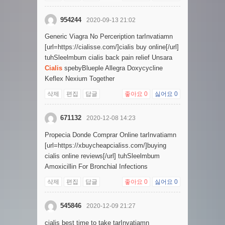
954244
2020-09-13 21:02
Generic Viagra No Perceription tarInvatiamn
[url=https://cialisse.com/]cialis buy online[/url]
tuhSleelmbum cialis back pain relief Unsara
Cialis
spebyBlueple Allegra Doxycycline
Keflex Nexium Together
삭제
편집
답글
좋아요
0
싫어요
0
671132
2020-12-08 14:23
Propecia Donde Comprar Online tarInvatiamn
[url=https://xbuycheapcialiss.com/]buying
cialis online reviews[/url] tuhSleelmbum
Amoxicillin For Bronchial Infections
삭제
편집
답글
좋아요
0
싫어요
0
545846
2020-12-09 21:27
cialis best time to take tarInvatiamn