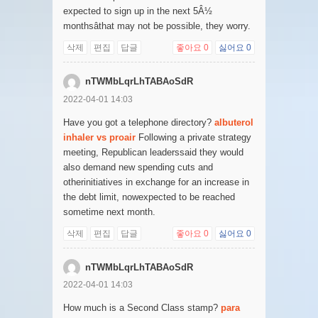
expected to sign up in the next 5Â½
monthsâthat may not be possible, they worry.
삭제
편집
답글
좋아요
0
싫어요
0
nTWMbLqrLhTABAoSdR
2022-04-01 14:03
Have you got a telephone directory?
albuterol
inhaler vs proair
Following a private strategy
meeting, Republican leaderssaid they would
also demand new spending cuts and
otherinitiatives in exchange for an increase in
the debt limit, nowexpected to be reached
sometime next month.
삭제
편집
답글
좋아요
0
싫어요
0
nTWMbLqrLhTABAoSdR
2022-04-01 14:03
How much is a Second Class stamp?
para