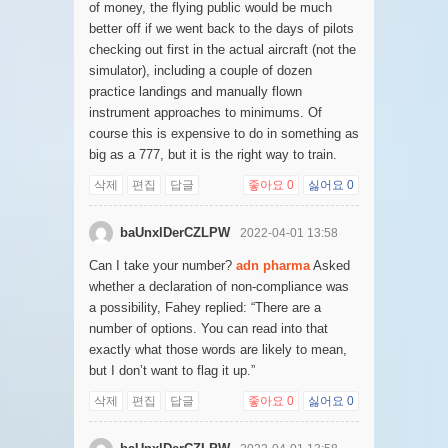
of money, the flying public would be much
better off if we went back to the days of pilots
checking out first in the actual aircraft (not the
simulator), including a couple of dozen
practice landings and manually flown
instrument approaches to minimums. Of
course this is expensive to do in something as
big as a 777, but it is the right way to train.
삭제
편집
답글
좋아요
0
싫어요
0
baUnxlDerCZLPW
2022-04-01 13:58
Can I take your number?
adn pharma
Asked
whether a declaration of non-compliance was
a possibility, Fahey replied: “There are a
number of options. You can read into that
exactly what those words are likely to mean,
but I don’t want to flag it up.”
삭제
편집
답글
좋아요
0
싫어요
0