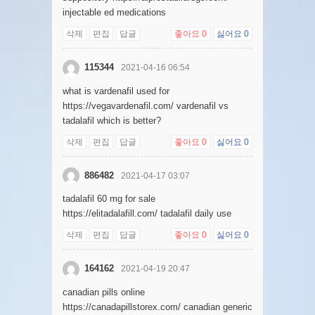
injectable ed medications
삭제
편집
답글
좋아요
0
싫어요
0
115344
2021-04-16 06:54
what is vardenafil used for
https://vegavardenafil.com/ vardenafil vs
tadalafil which is better?
삭제
편집
답글
좋아요
0
싫어요
0
886482
2021-04-17 03:07
tadalafil 60 mg for sale
https://elitadalafill.com/ tadalafil daily use
삭제
편집
답글
좋아요
0
싫어요
0
164162
2021-04-19 20:47
canadian pills online
https://canadapillstorex.com/ canadian generic