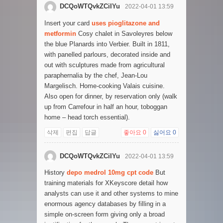
DCQoWTQvkZCiIYu
2022-04-01 13:59
Insert your card
uses pioglitazone and
metformin
Cosy chalet in Savoleyres below
the blue Planards into Verbier. Built in 1811,
with panelled parlours, decorated inside and
out with sculptures made from agricultural
paraphernalia by the chef, Jean-Lou
Margelisch. Home-cooking Valais cuisine.
Also open for dinner, by reservation only (walk
up from Carrefour in half an hour, toboggan
home – head torch essential).
삭제
편집
답글
좋아요
0
싫어요
0
DCQoWTQvkZCiIYu
2022-04-01 13:59
History
depo medrol 10mg cpt code
But
training materials for XKeyscore detail how
analysts can use it and other systems to mine
enormous agency databases by filling in a
simple on-screen form giving only a broad