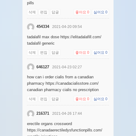
pills
삭제
편집
답글
좋아요
0
싫어요
0
454334
2021-04-20 09:54
tadalafil max dose https://elitadalafill.com/
tadalafil generic
삭제
편집
답글
좋아요
0
싫어요
0
646127
2021-04-23 02:27
how can i order cialis from a canadian
pharmacy https://canadacialisstore.com/
canadian pharmacy cialis no prescription
삭제
편집
답글
좋아요
0
싫어요
0
216371
2021-04-26 17:44
erectile organs crossword
https://canadaerectiledysfunctionpills.com/