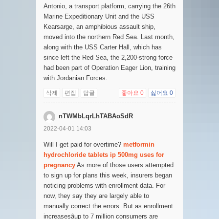
Antonio, a transport platform, carrying the 26th
Marine Expeditionary Unit and the USS
Kearsarge, an amphibious assault ship,
moved into the northern Red Sea. Last month,
along with the USS Carter Hall, which has
since left the Red Sea, the 2,200-strong force
had been part of Operation Eager Lion, training
with Jordanian Forces.
삭제
편집
답글
좋아요
0
싫어요
0
nTWMbLqrLhTABAoSdR
2022-04-01 14:03
Will I get paid for overtime?
metformin
hydrochloride tablets ip 500mg uses for
pregnancy
As more of those users attempted
to sign up for plans this week, insurers began
noticing problems with enrollment data. For
now, they say they are largely able to
manually correct the errors. But as enrollment
increasesâup to 7 million consumers are