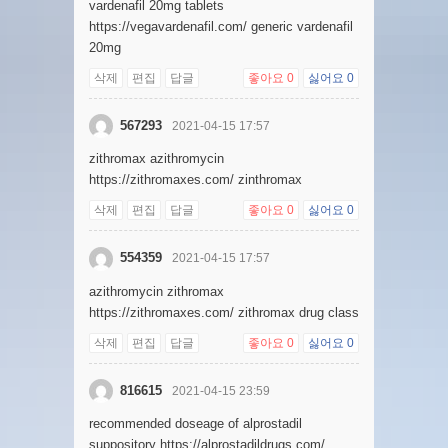
vardenafil 20mg tablets
https://vegavardenafil.com/ generic vardenafil
20mg
삭제
편집
답글
좋아요
0
싫어요
0
567293
2021-04-15 17:57
zithromax azithromycin
https://zithromaxes.com/ zinthromax
삭제
편집
답글
좋아요
0
싫어요
0
554359
2021-04-15 17:57
azithromycin zithromax
https://zithromaxes.com/ zithromax drug class
삭제
편집
답글
좋아요
0
싫어요
0
816615
2021-04-15 23:59
recommended doseage of alprostadil
suppository https://alprostadildrugs.com/