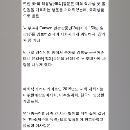
또한 SF의 하용남[46회]동문은 대회 역사상 첫 홀
인원을 기록하는 행운을 거머쥐었는데, 축하상품
으로 받은
‘서부 4대 Canyon 관광상품권’2매(시가 150만 원
상당)를 양보하겠다며 사회자에게 위임하자, 참가
자 중 가장
막내로 양정인의 밤에서 축가로 감흥을 돋구어준
테너 윤일중[70회]동문을 선정하여 선후배간에 사
랑을 나누게 했다.
폐회식의 하이라이트인 2019년도 대회 개최지는
미주월계상임이사회, 미주월계회, 한국의 양정월
계골프회,
역대총동창회장과 긴 시간 협의를 거친 끝에 결정
된 ‘한국(제주도 유력)’으로 발표되어 환호하였고
윤상령 이사장은