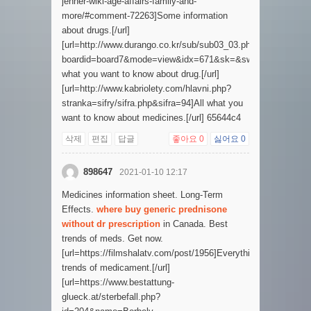
jenner-wiki-age-affairs-family-and-
more/#comment-72263]Some information
about drugs.[/url]
[url=http://www.durango.co.kr/sub/sub03_03.php?
boardid=board7&mode=view&idx=671&sk=&sw=&offset=&ca
what you want to know about drug.[/url]
[url=http://www.kabriolety.com/hlavni.php?
stranka=sifry/sifra.php&sifra=94]All what you
want to know about medicines.[/url] 65644c4
삭제
편집
답글
좋아요
0
싫어요
0
898647
2021-01-10 12:17
Medicines information sheet. Long-Term
Effects.
where buy generic prednisone
without dr prescription
in Canada. Best
trends of meds. Get now.
[url=https://filmshalatv.com/post/1956]Everything
trends of medicament.[/url]
[url=https://www.bestattung-
glueck.at/sterbefall.php?