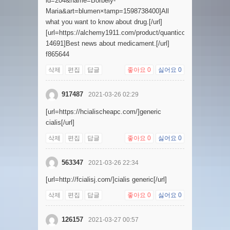
id=204&name=Borbely-
Maria&art=blumen×tamp=1598738400]All
what you want to know about drug.[/url]
[url=https://alchemy1911.com/product/quanticohicap/#comme
14691]Best news about medicament.[/url]
f865644
삭제
편집
답글
좋아요
0
싫어요
0
917487
2021-03-26 02:29
[url=https://hcialischeapc.com/]generic
cialis[/url]
삭제
편집
답글
좋아요
0
싫어요
0
563347
2021-03-26 22:34
[url=http://fcialisj.com/]cialis generic[/url]
삭제
편집
답글
좋아요
0
싫어요
0
126157
2021-03-27 00:57