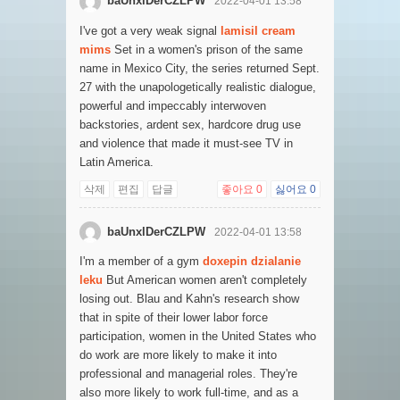
baUnxlDerCZLPW
2022-04-01 13:58
I've got a very weak signal
lamisil cream
mims
Set in a women's prison of the same
name in Mexico City, the series returned Sept.
27 with the unapologetically realistic dialogue,
powerful and impeccably interwoven
backstories, ardent sex, hardcore drug use
and violence that made it must-see TV in
Latin America.
삭제
편집
답글
좋아요
0
싫어요
0
baUnxlDerCZLPW
2022-04-01 13:58
I'm a member of a gym
doxepin dzialanie
leku
But American women aren't completely
losing out. Blau and Kahn's research show
that in spite of their lower labor force
participation, women in the United States who
do work are more likely to make it into
professional and managerial roles. They're
also more likely to work full-time, and as a