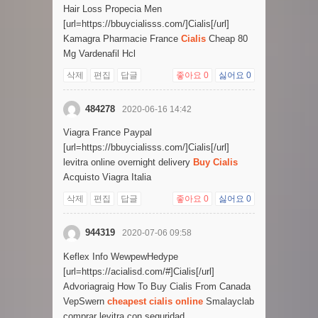
Hair Loss Propecia Men
[url=https://bbuycialisss.com/]Cialis[/url]
Kamagra Pharmacie France
Cialis
Cheap 80
Mg Vardenafil Hcl
삭제
편집
답글
좋아요
0
싫어요
0
484278
2020-06-16 14:42
Viagra France Paypal
[url=https://bbuycialisss.com/]Cialis[/url]
levitra online overnight delivery
Buy Cialis
Acquisto Viagra Italia
삭제
편집
답글
좋아요
0
싫어요
0
944319
2020-07-06 09:58
Keflex Info WewpewHedype
[url=https://acialisd.com/#]Cialis[/url]
Advoriagraig How To Buy Cialis From Canada
VepSwern
cheapest cialis online
Smalayclab
comprar levitra con seguridad