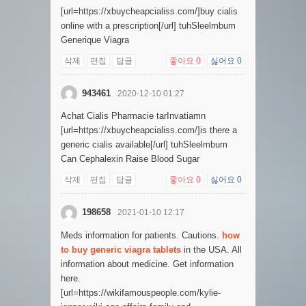
[url=https://xbuycheapcialiss.com/]buy cialis
online with a prescription[/url] tuhSleelmbum
Generique Viagra
삭제
편집
답글
좋아요
0
싫어요
0
943461
2020-12-10 01:27
Achat Cialis Pharmacie tarInvatiamn
[url=https://xbuycheapcialiss.com/]is there a
generic cialis available[/url] tuhSleelmbum
Can Cephalexin Raise Blood Sugar
삭제
편집
답글
좋아요
0
싫어요
0
198658
2021-01-10 12:17
Meds information for patients. Cautions.
how
to buy generic viagra tablets
in the USA. All
information about medicine. Get information
here.
[url=https://wikifamouspeople.com/kylie-