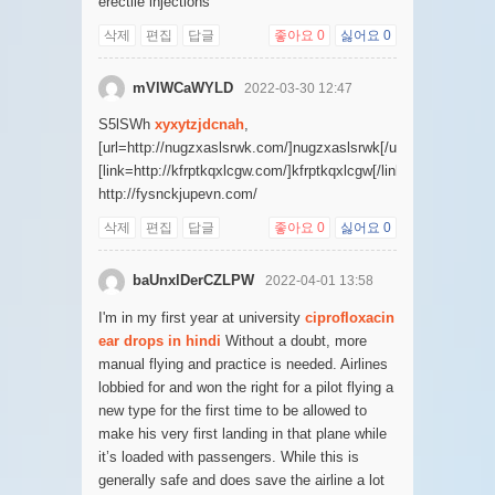
erectile injections
삭제
편집
답글
좋아요
0
싫어요
0
mVlWCaWYLD
2022-03-30 12:47
S5lSWh
xyxytzjdcnah
,
[url=http://nugzxaslsrwk.com/]nugzxaslsrwk[/url],
[link=http://kfrptkqxlcgw.com/]kfrptkqxlcgw[/link],
http://fysnckjupevn.com/
삭제
편집
답글
좋아요
0
싫어요
0
baUnxlDerCZLPW
2022-04-01 13:58
I'm in my first year at university
ciprofloxacin
ear drops in hindi
Without a doubt, more
manual flying and practice is needed. Airlines
lobbied for and won the right for a pilot flying a
new type for the first time to be allowed to
make his very first landing in that plane while
it’s loaded with passengers. While this is
generally safe and does save the airline a lot