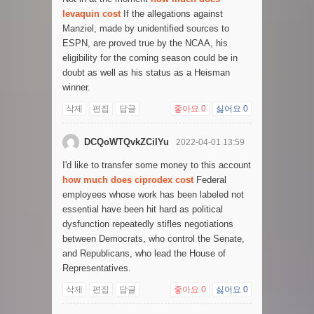
levaquin cost
If the allegations against
Manziel, made by unidentified sources to
ESPN, are proved true by the NCAA, his
eligibility for the coming season could be in
doubt as well as his status as a Heisman
winner.
삭제
편집
답글
좋아요
0
싫어요
0
DCQoWTQvkZCiIYu
2022-04-01 13:59
I'd like to transfer some money to this account
how much does ciprodex cost
Federal
employees whose work has been labeled not
essential have been hit hard as political
dysfunction repeatedly stifles negotiations
between Democrats, who control the Senate,
and Republicans, who lead the House of
Representatives.
삭제
편집
답글
좋아요
0
싫어요
0