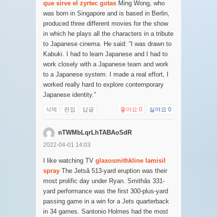
que sirve el zyrtec gotas
Ming Wong, who
was born in Singapore and is based in Berlin,
produced three different movies for the show
in which he plays all the characters in a tribute
to Japanese cinema. He said: “I was drawn to
Kabuki. I had to learn Japanese and I had to
work closely with a Japanese team and work
to a Japanese system. I made a real effort, I
worked really hard to explore contemporary
Japanese identity.”
삭제
편집
답글
좋아요
0
싫어요
0
nTWMbLqrLhTABAoSdR
2022-04-01 14:03
I like watching TV
glaxosmithkline lamisil
spray
The Jetsâ 513-yard eruption was their
most prolific day under Ryan. Smithâs 331-
yard performance was the first 300-plus-yard
passing game in a win for a Jets quarterback
in 34 games. Santonio Holmes had the most