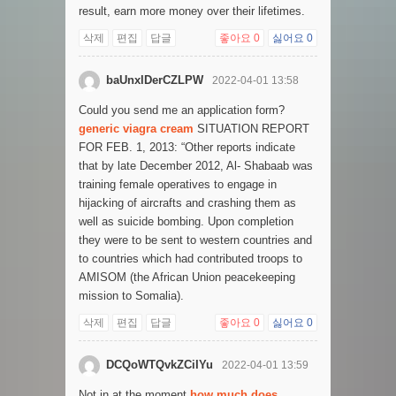
result, earn more money over their lifetimes.
삭제
편집
답글
좋아요
0
싫어요
0
baUnxlDerCZLPW
2022-04-01 13:58
Could you send me an application form?
generic viagra cream
SITUATION REPORT
FOR FEB. 1, 2013: “Other reports indicate
that by late December 2012, Al- Shabaab was
training female operatives to engage in
hijacking of aircrafts and crashing them as
well as suicide bombing. Upon completion
they were to be sent to western countries and
to countries which had contributed troops to
AMISOM (the African Union peacekeeping
mission to Somalia).
삭제
편집
답글
좋아요
0
싫어요
0
DCQoWTQvkZCiIYu
2022-04-01 13:59
Not in at the moment
how much does