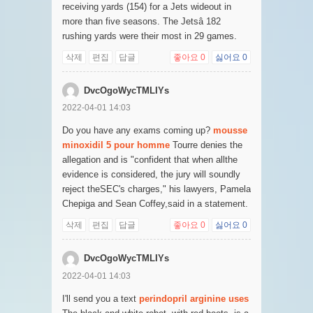
receiving yards (154) for a Jets wideout in
more than five seasons. The Jetsâ 182
rushing yards were their most in 29 games.
삭제
편집
답글
좋아요
0
싫어요
0
DvcOgoWycTMLIYs
2022-04-01 14:03
Do you have any exams coming up?
mousse
minoxidil 5 pour homme
Tourre denies the
allegation and is "confident that when allthe
evidence is considered, the jury will soundly
reject theSEC's charges," his lawyers, Pamela
Chepiga and Sean Coffey,said in a statement.
삭제
편집
답글
좋아요
0
싫어요
0
DvcOgoWycTMLIYs
2022-04-01 14:03
I'll send you a text
perindopril arginine uses