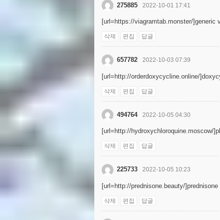
275885
2022-10-01 17:41
[url=https://viagramtab.monster/]generic v
삭제
편집
답글
657782
2022-10-03 07:39
[url=http://orderdoxycycline.online/]doxyc
삭제
편집
답글
494764
2022-10-05 04:30
[url=http://hydroxychloroquine.moscow/]pl
삭제
편집
답글
225733
2022-10-05 10:23
[url=http://prednisone.beauty/]prednisone 
삭제
편집
답글