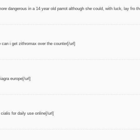
more dangerous in a 14 year old parrot although she could, with luck, lay fro the 
 can i get zithromax over the counter[/url]
iagra europe[/url]
ialis for daily use online[/url]