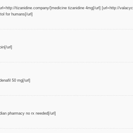
 [url=http://tizanidine.company/]medicine tizanidine 4mg[/url] [url=http://valacyclo
tol for humans[/url]
in[/url]
denafil 50 mg[/url]
dian pharmacy no rx needed[/url]