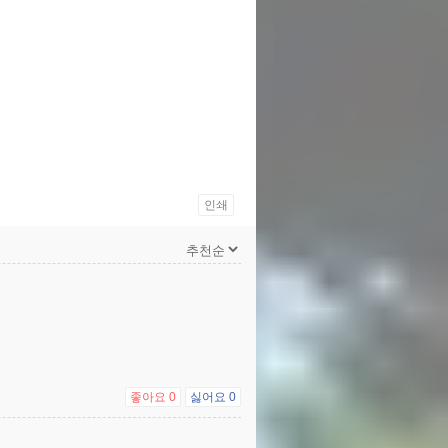
인쇄
좋아요
0
싫어요
0