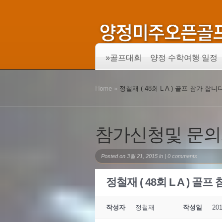
»
골프대회
양정 수학여행 일정
Home
»
정철재 ( 48회 L A ) 골프 참가 합니
참가신청및 문
Posted on 3월 21, 2015 in |
0 comments
정철재 ( 48회 L A ) 골
작성자
정철재
작성일
201