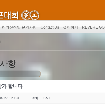
참가신청및 문의사항
Contact Us
결제하기
REVERE GO
다
의사항
프 참가 합니다
8-07-18 20:23
조회
12506