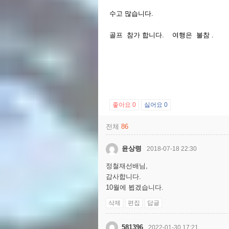
수고 많습니다.
골프 참가 합니다. 여행은 불참 .
좋아요
0
싫어요
0
전체
86
윤상령
2018-07-18 22:30
정철재선배님,
감사합니다.
10월에 뵙겠습니다.
삭제
편집
답글
581396
2022-01-30 17:21