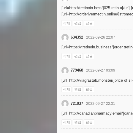
[url=http://tretinoin.best/]025 retin a[/url]
[url=http://orderivermectin.online/]stromec
삭제
편집
답글
634352
2022-09-26 22:07
[url=https://tretinoin.business/]order tretino
삭제
편집
답글
779468
2022-09-27 03:09
[url=http://viagrastab.monster/]price of sil
삭제
편집
답글
721937
2022-09-27 22:31
[url=http://canadianpharmacy.email/]cana
삭제
편집
답글