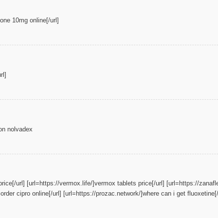
sone 10mg online[/url]
rl]
on nolvadex
rice[/url] [url=https://vermox.life/]vermox tablets price[/url] [url=https://zanaf
i order cipro online[/url] [url=https://prozac.network/]where can i get fluoxetine[