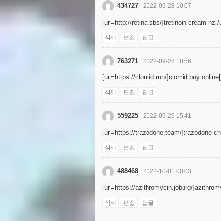
434727
2022-09-28 10:07
[url=http://retina.sbs/]tretinoin cream nz[/u
삭제
편집
답글
763271
2022-09-28 10:56
[url=https://clomid.run/]clomid buy online[/
삭제
편집
답글
559225
2022-09-29 15:41
[url=https://trazodone.team/]trazodone che
삭제
편집
답글
488468
2022-10-01 00:03
[url=https://azithromycin.joburg/]azithromy
삭제
편집
답글