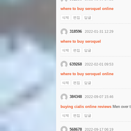
where to buy seroquel online
삭제
편집
답글
318596
2022-01-31 12:29
where to buy seroquel
삭제
편집
답글
639268
2022-02-01 09:53
where to buy seroquel online
삭제
편집
답글
384348
2022-09-07 15:46
buying cialis online reviews
Men over th
삭제
편집
답글
568678
2022-09-17 06:19