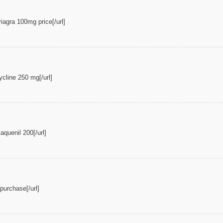
iagra 100mg price[/url]
ycline 250 mg[/url]
aquenil 200[/url]
purchase[/url]