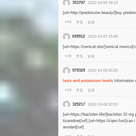
353797
2022-10-06 19:14
[url=http://prednisone.beauty/]buy predni
삭제
편집
답글
659912
2022-10-07 15:46
[url=https://xenical.sbs/]xenical mexico[/u
삭제
편집
답글
979329
2022-10-08 03:26
lasix and potassium levels
Information 
삭제
편집
답글
329217
2022-10-08 10:53
[url=https://baclofen.life/]baclofen 10 mg p
tizanidine[/url] [url=https://cipro.fun/]can 
avodart[/url]