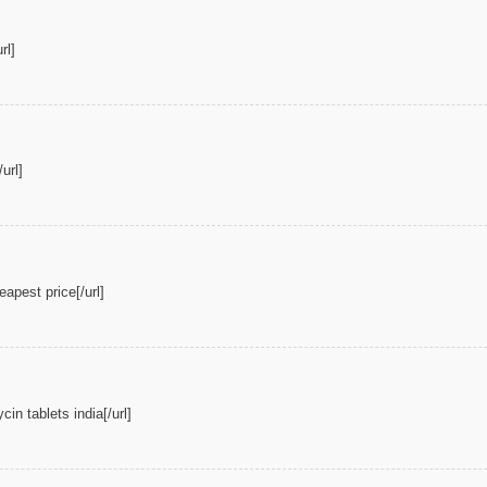
rl]
url]
apest price[/url]
cin tablets india[/url]