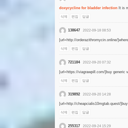
doxycycline for bladder infection
It is 
삭제
편집
답글
138647
2022-09-18 08:53
[url=http://orderazithromycin.online/]where
삭제
편집
답글
721184
2022-09-20 07:32
[url=https://viagrawpill.com/]buy generic v
삭제
편집
답글
319892
2022-09-20 14:28
[url=http://cheapcialis10mgtab.quest/]buy c
삭제
편집
답글
255317
2022-09-24 15:29