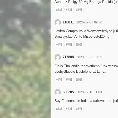
Achetez Priligy 30 Mg Entrega Rapida [url=
삭제
편집
답글
118831
2020-07-07 09:30
Levitra Compra Italia WewpewHedype [url=
Smalayclab Vente Misoprostol20mg
삭제
편집
답글
717888
2020-08-22 18:39
Cialis Thailandia tarInvatiamn [url=https
spebyBlueple Baclofene Et Lyrica
삭제
편집
답글
666285
2020-12-10 11:03
Buy Fluconazole Indiana tarInvatiamn [ur
삭제
편집
답글