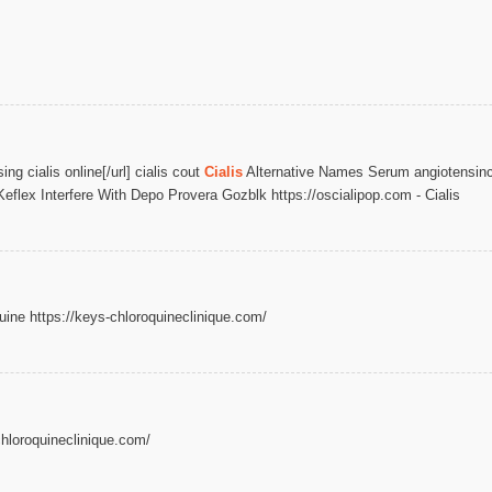
ng cialis online[/url] cialis cout
Cialis
Alternative Names Serum angiotensi
lex Interfere With Depo Provera Gozblk https://oscialipop.com - Cialis
ine https://keys-chloroquineclinique.com/
chloroquineclinique.com/