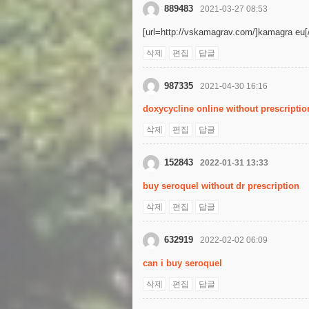
889483
2021-03-27 08:53
[url=http://vskamagrav.com/]kamagra eu[/
삭제
편집
답글
987335
2021-04-30 16:16
doxycycline online without prescription
삭제
편집
답글
152843
2022-01-31 13:33
buy seroquel without dr prescription
삭제
편집
답글
632919
2022-02-02 06:09
can i buy seroquel
삭제
편집
답글