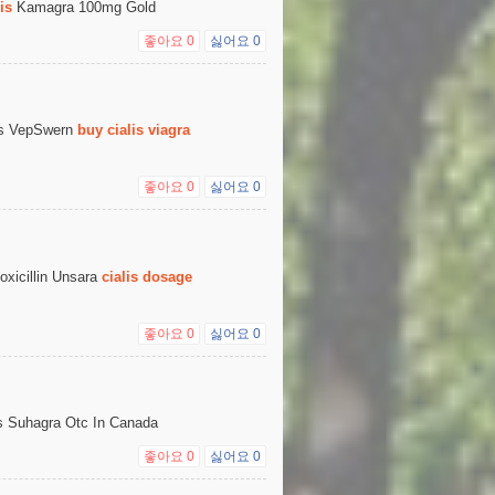
is
Kamagra 100mg Gold
좋아요
0
싫어요
0
eas VepSwern
buy cialis viagra
좋아요
0
싫어요
0
oxicillin Unsara
cialis dosage
좋아요
0
싫어요
0
 Is Suhagra Otc In Canada
좋아요
0
싫어요
0