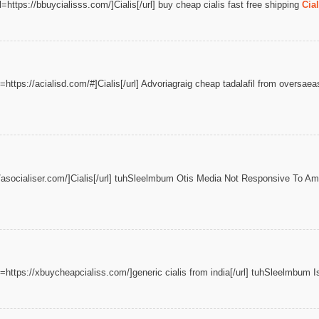
https://bbuycialisss.com/]Cialis[/url] buy cheap cialis fast free shipping
Cial
https://acialisd.com/#]Cialis[/url] Advoriagraig cheap tadalafil from oversa
://asocialiser.com/]Cialis[/url] tuhSleelmbum Otis Media Not Responsive To Am
l=https://xbuycheapcialiss.com/]generic cialis from india[/url] tuhSleelmbum