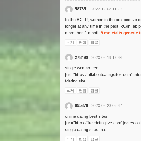
587851
2022-12-08 11:20
In the BCFR, women in the prospective coh
longer at any time in the past; kConFab pa
more than 1 month
5 mg cialis generic 
삭제
편집
답글
278499
2023-02-19 13:44
single woman free
[url="https://allaboutdatingsites.com"]inter
fdating site
삭제
편집
답글
895878
2023-02-23 05:47
online dating best sites
[url="https://freedatinglive.com"]dates onl
single dating sites free
삭제
편집
답글