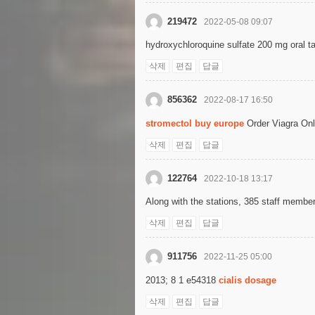
219472
2022-05-08 09:07
hydroxychloroquine sulfate 200 mg oral t
삭제
편집
답글
856362
2022-08-17 16:50
stromectol buy europe
Order Viagra Onl
삭제
편집
답글
122764
2022-10-18 13:17
Along with the stations, 385 staff memb
삭제
편집
답글
911756
2022-11-25 05:00
2013; 8 1 e54318
cialis dosage
삭제
편집
답글