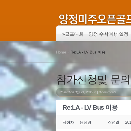
»
골프대회
양정 수학여행 일정
Home
»
Re:LA - LV Bus 이용
참가신청및 문
Posted on 3월 21, 2015 in |
0 comments
Re:LA - LV Bus 이용
작성자
윤상령
작성일
201