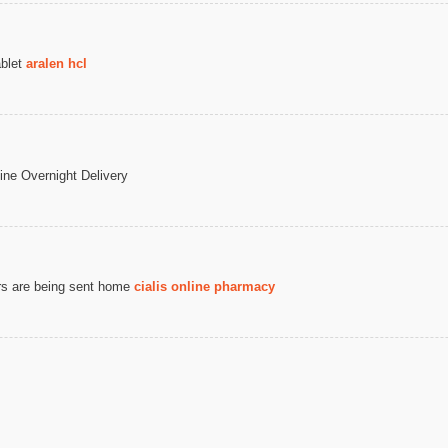
ablet
aralen hcl
ine Overnight Delivery
ers are being sent home
cialis online pharmacy