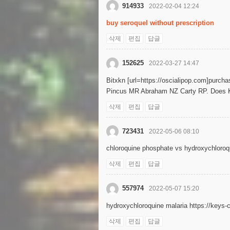
914933
2022-02-04 12:24
buy seroquel without prescription
삭제
편집
답글
152625
2022-03-27 14:47
Bitxkn [url=https://oscialipop.com]purchasi
Pincus MR Abraham NZ Carty RP. Does Kef
삭제
편집
답글
723431
2022-05-06 08:10
chloroquine phosphate vs hydroxychloroqu
삭제
편집
답글
557974
2022-05-07 15:20
hydroxychloroquine malaria https://keys-
삭제
편집
답글