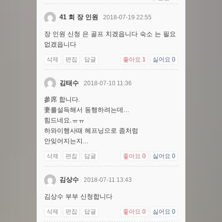
41 회 장 인원
2018-07-19 22:55
장 인원 신청 은 골프 치겠읍니다 숙소 는 필요
없겠읍니다
삭제
편집
답글
좋아요
1
싫어요
0
김태수
2018-07-10 11:36
參席 합니다.
妻를설득해서 동행하려는데...
힘드네요.ㅠㅠ
하와이행사때 헤프닝으로 좀처럼
안잊어지는지...
삭제
편집
답글
좋아요
0
싫어요
0
김상수
2018-07-11 13:43
김상수 부부 신청합니다
삭제
편집
답글
좋아요
0
싫어요
0