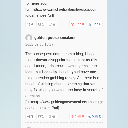
for more soon.
[url=http://www.michaeljordanshoes.us.com]michael
jordan shoes[/url]
삭제
편집
답글
좋아요
0
싫어요
0
golden goose sneakers
2022-03-27 19:27
The subsequent time I learn a blog, I hope
that it doesnt disappoint me as a lot as this
one. I mean, I do know it was my choice to
learn, but I actually thought youd have one
thing attention-grabbing to say. All I hear is a
bunch of whining about something that you
may fix when you werent too busy in search of
attention.
[url=http://www.goldengoosesneakers.us.org]golden
goose sneakers[/url]
삭제
편집
답글
좋아요
0
싫어요
0