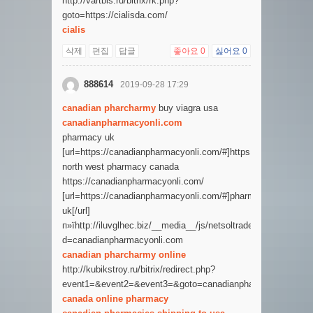
http://vartbis.ru/bitrix/rk.php?
goto=https://cialisda.com/
cialis
삭제
편집
답글
좋아요
0
싫어요
0
888614
2019-09-28 17:29
canadian pharcharmy
buy viagra usa
canadianpharmacyonli.com
pharmacy uk
[url=https://canadianpharmacyonli.com/#]https://canadianphar
north west pharmacy canada
https://canadianpharmacyonli.com/
[url=https://canadianpharmacyonli.com/#]pharmacy
uk[/url]
п»їhttp://iluvglhec.biz/__media__/js/netsoltrademark.php?
d=canadianpharmacyonli.com
canadian pharcharmy online
http://kubikstroy.ru/bitrix/redirect.php?
event1=&event2=&event3=&goto=canadianpharmacyonli.com
canada online pharmacy