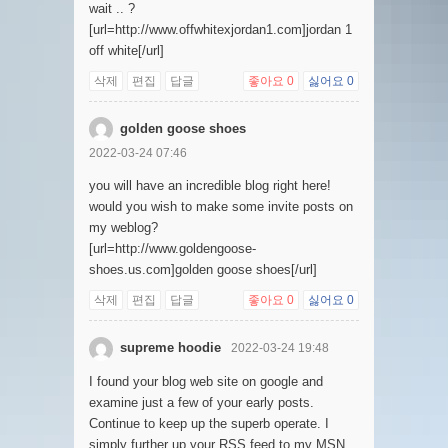
wait .. ?
[url=http://www.offwhitexjordan1.com]jordan 1
off white[/url]
삭제
편집
답글
좋아요
0
싫어요
0
golden goose shoes
2022-03-24 07:46
you will have an incredible blog right here!
would you wish to make some invite posts on
my weblog?
[url=http://www.goldengoose-
shoes.us.com]golden goose shoes[/url]
삭제
편집
답글
좋아요
0
싫어요
0
supreme hoodie
2022-03-24 19:48
I found your blog web site on google and
examine just a few of your early posts.
Continue to keep up the superb operate. I
simply further up your RSS feed to my MSN