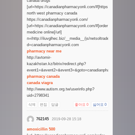
canada drugs
[url=https://canadianpharmacyonli.com/#]https://canadianphar
north west pharmacy canada
https://canadianpharmacyonli.com/
[url=https://canadianpharmacyonli.com/#]order
medicine online[/url]
п»їhttp://iluvglhec.biz/__media__/js/netsoltrademark.php?
d=canadianpharmacyonli.com
pharmacy near me
http://avtomir-
kazakhstan.kz/bitrix/redirect.php?
event1=&event2=&event3=&goto=canadianpharmacyonli.com
pharmacy canada
canada viagra
http://www.autism.org.tw/userinfo.php?
uid=2798341
삭제
편집
답글
좋아요
0
싫어요
0
762145
2019-09-28 15:18
amoxicillin 500