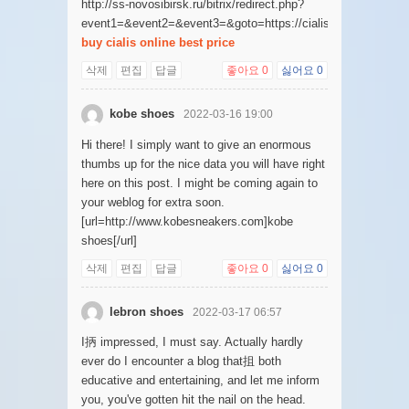
http://ss-novosibirsk.ru/bitrix/redirect.php?
event1=&event2=&event3=&goto=https://cialisda.com/
buy cialis online best price
삭제
편집
답글
좋아요
0
싫어요
0
kobe shoes
2022-03-16 19:00
Hi there! I simply want to give an enormous
thumbs up for the nice data you will have right
here on this post. I might be coming again to
your weblog for extra soon.
[url=http://www.kobesneakers.com]kobe
shoes[/url]
삭제
편집
답글
좋아요
0
싫어요
0
lebron shoes
2022-03-17 06:57
I抦 impressed, I must say. Actually hardly
ever do I encounter a blog that抯 both
educative and entertaining, and let me inform
you, you've gotten hit the nail on the head.