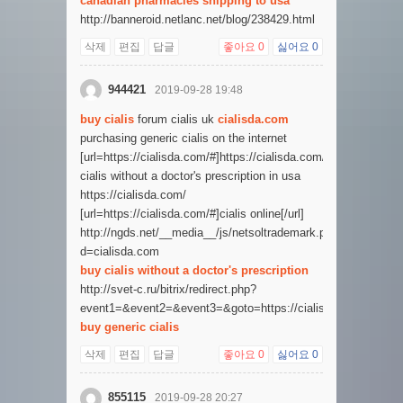
canadian pharmacies shipping to usa
http://banneroid.netlanc.net/blog/238429.html
삭제
편집
답글
좋아요
0
싫어요
0
944421
2019-09-28 19:48
buy cialis
forum cialis uk
cialisda.com
purchasing generic cialis on the internet
[url=https://cialisda.com/#]https://cialisda.com/[/url]
cialis without a doctor's prescription in usa
https://cialisda.com/
[url=https://cialisda.com/#]cialis online[/url]
http://ngds.net/__media__/js/netsoltrademark.php?
d=cialisda.com
buy cialis without a doctor's prescription
http://svet-c.ru/bitrix/redirect.php?
event1=&event2=&event3=&goto=https://cialisda.com/
buy generic cialis
삭제
편집
답글
좋아요
0
싫어요
0
855115
2019-09-28 20:27