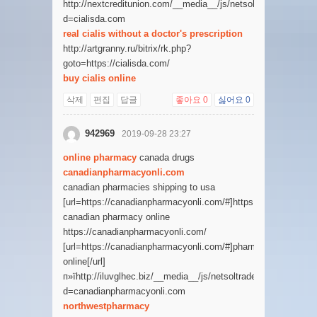
http://nextcreditunion.com/__media__/js/netsoltrademark.php
d=cialisda.com
real cialis without a doctor's prescription
http://artgranny.ru/bitrix/rk.php?
goto=https://cialisda.com/
buy cialis online
삭제
편집
답글
좋아요
0
싫어요
0
942969
2019-09-28 23:27
online pharmacy
canada drugs
canadianpharmacyonli.com
canadian pharmacies shipping to usa
[url=https://canadianpharmacyonli.com/#]https://canadianphar
canadian pharmacy online
https://canadianpharmacyonli.com/
[url=https://canadianpharmacyonli.com/#]pharmacy
online[/url]
п»їhttp://iluvglhec.biz/__media__/js/netsoltrademark.php?
d=canadianpharmacyonli.com
northwestpharmacy