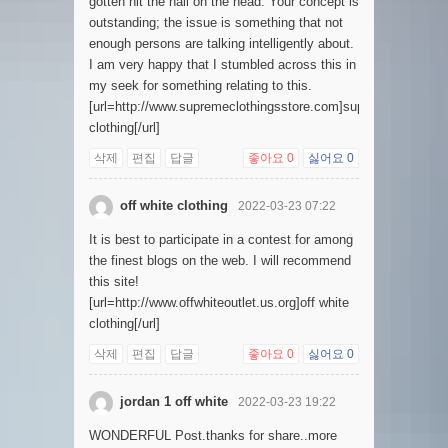
gotten hit the nail on the head. Your concept is
outstanding; the issue is something that not
enough persons are talking intelligently about.
I am very happy that I stumbled across this in
my seek for something relating to this.
[url=http://www.supremeclothingsstore.com]supreme
clothing[/url]
삭제
편집
답글
좋아요
0
싫어요
0
off white clothing
2022-03-23 07:22
It is best to participate in a contest for among
the finest blogs on the web. I will recommend
this site!
[url=http://www.offwhiteoutlet.us.org]off white
clothing[/url]
삭제
편집
답글
좋아요
0
싫어요
0
jordan 1 off white
2022-03-23 19:22
WONDERFUL Post.thanks for share..more