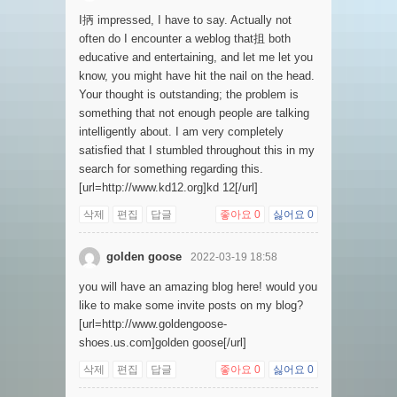
I抦 impressed, I have to say. Actually not
often do I encounter a weblog that抯 both
educative and entertaining, and let me let you
know, you might have hit the nail on the head.
Your thought is outstanding; the problem is
something that not enough people are talking
intelligently about. I am very completely
satisfied that I stumbled throughout this in my
search for something regarding this.
[url=http://www.kd12.org]kd 12[/url]
삭제
편집
답글
좋아요
0
싫어요
0
golden goose
2022-03-19 18:58
you will have an amazing blog here! would you
like to make some invite posts on my blog?
[url=http://www.goldengoose-
shoes.us.com]golden goose[/url]
삭제
편집
답글
좋아요
0
싫어요
0