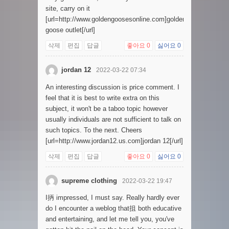
site, carry on it
[url=http://www.goldengoosesonline.com]golden
goose outlet[/url]
삭제
편집
답글
좋아요
0
싫어요
0
jordan 12
2022-03-22 07:34
An interesting discussion is price comment. I
feel that it is best to write extra on this
subject, it won't be a taboo topic however
usually individuals are not sufficient to talk on
such topics. To the next. Cheers
[url=http://www.jordan12.us.com]jordan 12[/url]
삭제
편집
답글
좋아요
0
싫어요
0
supreme clothing
2022-03-22 19:47
I抦 impressed, I must say. Really hardly ever
do I encounter a weblog that抯 both educative
and entertaining, and let me tell you, you've