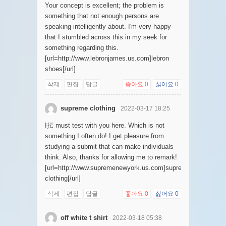
Your concept is excellent; the problem is
something that not enough persons are
speaking intelligently about. I'm very happy
that I stumbled across this in my seek for
something regarding this.
[url=http://www.lebronjames.us.com]lebron
shoes[/url]
삭제
편집
답글
좋아요
0
싫어요
0
supreme clothing
2022-03-17 18:25
I抎 must test with you here. Which is not
something I often do! I get pleasure from
studying a submit that can make individuals
think. Also, thanks for allowing me to remark!
[url=http://www.supremenewyork.us.com]supreme
clothing[/url]
삭제
편집
답글
좋아요
0
싫어요
0
off white t shirt
2022-03-18 05:38