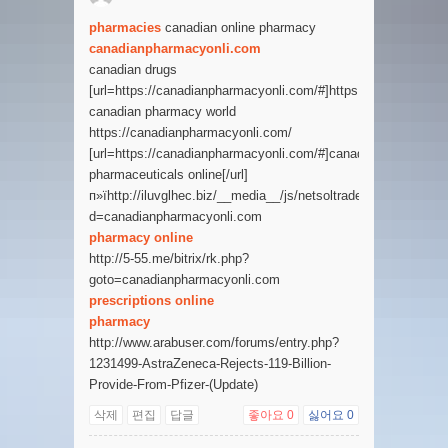
pharmacies
canadian online pharmacy
canadianpharmacyonli.com
canadian drugs
[url=https://canadianpharmacyonli.com/#]https://canadianphar
canadian pharmacy world
https://canadianpharmacyonli.com/
[url=https://canadianpharmacyonli.com/#]canadian
pharmaceuticals online[/url]
п»їhttp://iluvglhec.biz/__media__/js/netsoltrademark.php?
d=canadianpharmacyonli.com
pharmacy online
http://5-55.me/bitrix/rk.php?
goto=canadianpharmacyonli.com
prescriptions online
pharmacy
http://www.arabuser.com/forums/entry.php?
1231499-AstraZeneca-Rejects-119-Billion-
Provide-From-Pfizer-(Update)
삭제
편집
답글
좋아요
0
싫어요
0