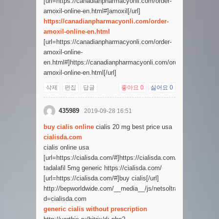
[url=https://canadianpharmacyonli.com/order-
amoxil-online-en.html#]amoxil[/url]
https://canadianpharmacyonli.com/order-
amoxil-online-en.html
[url=https://canadianpharmacyonli.com/order-
amoxil-online-
en.html#]https://canadianpharmacyonli.com/order-
amoxil-online-en.html[/url]
삭제
편집
답글
좋아요
0
싫어요
0
435989
2019-09-28 16:51
buy cialis online
cialis 20 mg best price usa
cialisda.com
cialis online usa
[url=https://cialisda.com/#]https://cialisda.com/[/url]
tadalafil 5mg generic https://cialisda.com/
[url=https://cialisda.com/#]buy cialis[/url]
http://bepworldwide.com/__media__/js/netsoltrademark.php?
d=cialisda.com
generic cialis without prescription