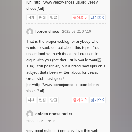
[url=http://www.yeezy-shoes.us.org]yeezy
shoes[/url]
삭제
편집
답글
좋아요
0
싫어요
0
lebron shoes
2022-03-21 07:10
That is the proper weblog for anybody who
wants to seek out out about this topic. You
understand so much its almost arduous to
argue with you (not that I truly would want匟
aHa). You positively put a brand new spin on a
subject thats been written about for years.
Great stuff, just great!
[url=http://www.lebronjames.us.com]lebron
shoes[/url]
삭제
편집
답글
좋아요
0
싫어요
0
golden goose outlet
2022-03-21 19:13
very good submit, i certainly love this web