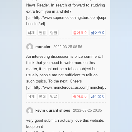
News Reader. In search of forward to studying
extra from you in a while!?
[url=http://www.supremeclothingstore.com]supreme
hoodie[/url]
삭제
편집
답글
좋아요
0
싫어요
0
moncler
2022-03-25 08:56
An interesting discussion is price comment. I
think that you need to write more on this
matter, it might not be a taboo subject but
usually people are not sufficient to talk on
such topics. To the next. Cheers
[url=http://www.monclercoat.us.com]moncler[/url]
삭제
편집
답글
좋아요
0
싫어요
0
kevin durant shoes
2022-03-25 20:35
very good submit, i actually love this website,
keep on it