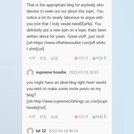
That is the appropriate blog for anybody who
desires to seek out out about this topic. You
notice a lot its nearly laborious to argue with
you (not that I truly would need匟aHa). You
definitely put a new spin on a topic thats been
written about for years. Great stuff, just nice!
[url=https://www.offwhitesoutlet.com]off white
t shirt[/url]
삭제
편집
답글
좋아요
0
싫어요
0
supreme hoodie
2022-03-18 18:33
you might have an ideal blog right here! would
you wish to make some invite posts on my
blog?
[url=http://www.supremeclothings.us.com]supreme
hoodie[/url]
삭제
편집
답글
좋아요
0
싫어요
0
kd 12
2022-03-19 06:14