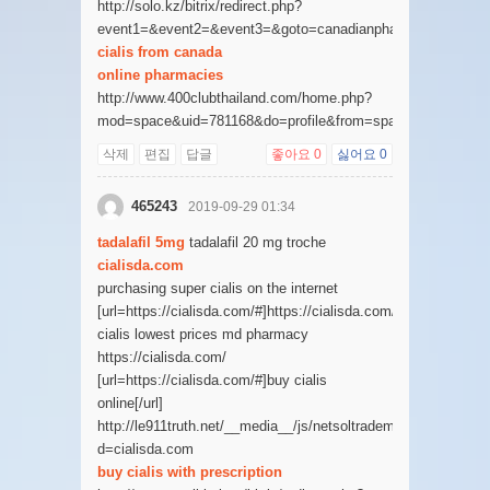
http://solo.kz/bitrix/redirect.php?
event1=&event2=&event3=&goto=canadianpharmacyonli.com
cialis from canada
online pharmacies
http://www.400clubthailand.com/home.php?
mod=space&uid=781168&do=profile&from=space
삭제
편집
답글
좋아요
0
싫어요
0
465243
2019-09-29 01:34
tadalafil 5mg
tadalafil 20 mg troche
cialisda.com
purchasing super cialis on the internet
[url=https://cialisda.com/#]https://cialisda.com/[/url]
cialis lowest prices md pharmacy
https://cialisda.com/
[url=https://cialisda.com/#]buy cialis
online[/url]
http://le911truth.net/__media__/js/netsoltrademark.php?
d=cialisda.com
buy cialis with prescription