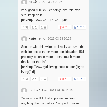
kd 10
2022-03-28 09:05
very good publish, i certainly love this web
site, keep on it
[url=http://www.kd10.us]kd 10[/url]
삭제
편집
답글
좋아요
0
싫어요
0
kyrie irving
2022-03-28 20:25
Spot on with this write-up, I really assume this
website needs rather more consideration. I抣l
probably be once more to read much more,
thanks for that info.
[url=http://www.kyrieirvingshoes.us.com]kyrie
irving[/url]
삭제
편집
답글
좋아요
0
싫어요
0
jordan 1 low
2022-03-29 11:49
Youre so cool! I dont suppose Ive learn
anything like this before. So good to search