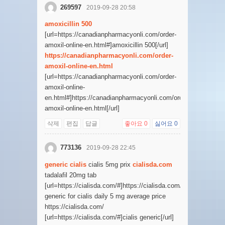
269597
2019-09-28 20:58
amoxicillin 500
[url=https://canadianpharmacyonli.com/order-
amoxil-online-en.html#]amoxicillin 500[/url]
https://canadianpharmacyonli.com/order-
amoxil-online-en.html
[url=https://canadianpharmacyonli.com/order-
amoxil-online-
en.html#]https://canadianpharmacyonli.com/order-
amoxil-online-en.html[/url]
삭제
편집
답글
좋아요
0
싫어요
0
773136
2019-09-28 22:45
generic cialis
cialis 5mg prix
cialisda.com
tadalafil 20mg tab
[url=https://cialisda.com/#]https://cialisda.com/[/url]
generic for cialis daily 5 mg average price
https://cialisda.com/
[url=https://cialisda.com/#]cialis generic[/url]