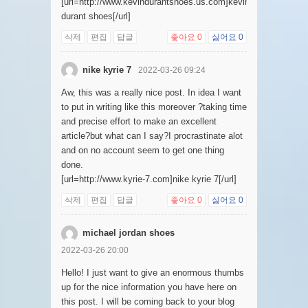
[url=http://www.kevindurantshoes.us.com]kevin
durant shoes[/url]
삭제
편집
답글
좋아요
0
싫어요
0
nike kyrie 7
2022-03-26 09:24
Aw, this was a really nice post. In idea I want
to put in writing like this moreover ?taking time
and precise effort to make an excellent
article?but what can I say?I procrastinate alot
and on no account seem to get one thing
done.
[url=http://www.kyrie-7.com]nike kyrie 7[/url]
삭제
편집
답글
좋아요
0
싫어요
0
michael jordan shoes
2022-03-26 20:00
Hello! I just want to give an enormous thumbs
up for the nice information you have here on
this post. I will be coming back to your blog