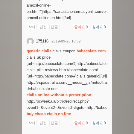
amoxil-online-
en.html#]https://canadianpharmacyonli.com/order-
amoxil-online-en.html[/url]
삭제
편집
답글
좋아요
0
싫어요
0
175116
2019-09-28 10:52
generic cialis
cialis coupon
babecolate.com
cialis uk price
[url=http://babecolate.com/#]http://babecolate.com/[/url]
cialis pills reviews http://babecolate.com/
[url=http://babecolate.com/#]cialis generic[/url]
http://vspaustralia.com/__media__/js/netsoltrademark.php?
d=babecolate.com
cialis online without a prescription
http://pcweek.ua/bitrix/redirect.php?
event1=&event2=&event3=&goto=http://babecolate.com/
buy cheap cialis on line
삭제
편집
답글
좋아요
0
싫어요
0