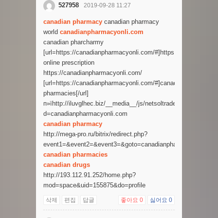
527958
2019-09-28 11:27
canadian pharmacy
canadian pharmacy
world
canadianpharmacyonli.com
canadian pharcharmy
[url=https://canadianpharmacyonli.com/#]https://canadianphar
online prescription
https://canadianpharmacyonli.com/
[url=https://canadianpharmacyonli.com/#]canadian
pharmacies[/url]
п»їhttp://iluvglhec.biz/__media__/js/netsoltrademark.php?
d=canadianpharmacyonli.com
canadian pharmacy
http://mega-pro.ru/bitrix/redirect.php?
event1=&event2=&event3=&goto=canadianpharmacyonli.com
canadian pharmacies
canadian drugs
http://193.112.91.252/home.php?
mod=space&uid=155875&do=profile
삭제
편집
답글
좋아요
0
싫어요
0