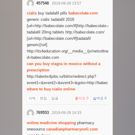
457548
2019-09-28 13:57
cialis
buy tadalafil pills
babecolate.com
generic cialis tadalafil 2018
[url=http://babecolate.com/#]http://babecolate.com/[/url]
tadalafil 20mg tablets http://babecolate.com/
[url=http://babecolate.com/#]tadalafil
generic[/url]
http://its4education.org/__media__/js/netsoltrademark.php?
d=babecolate.com
can you buy viagra in mexico without a
prescription
http://talents4jobs.ru/bitrix/redirect.php?
event1=&event2=&event3=&goto=http://babecolate.com/
where to buy cialis online
삭제
편집
답글
좋아요
0
싫어요
0
769553
2019-09-28 14:33
online medicine shopping
pharmacy
onesource
canadianpharmacyonli.com