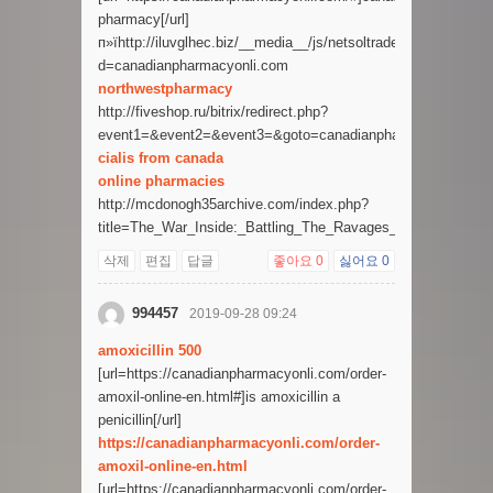
pharmacy[/url]
п»їhttp://iluvglhec.biz/__media__/js/netsoltrademark.php?
d=canadianpharmacyonli.com
northwestpharmacy
http://fiveshop.ru/bitrix/redirect.php?
event1=&event2=&event3=&goto=canadianpharmacyonli.com
cialis from canada
online pharmacies
http://mcdonogh35archive.com/index.php?
title=The_War_Inside:_Battling_The_Ravages_Of_Fight_Tra
삭제
편집
답글
좋아요
0
싫어요
0
994457
2019-09-28 09:24
amoxicillin 500
[url=https://canadianpharmacyonli.com/order-
amoxil-online-en.html#]is amoxicillin a
penicillin[/url]
https://canadianpharmacyonli.com/order-
amoxil-online-en.html
[url=https://canadianpharmacyonli.com/order-