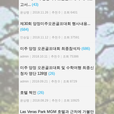
고서...
(43)
윤상령
|
2018.11.26
|
추천 0
|
조회 6401
제30회 양정미주오픈골프대회 행사내용...
(684)
인승일
|
2018.11.12
|
추천 0
|
조회 37591
미주 양정 오픈골프대회 최종참석자
(686)
admin
|
2018.10.11
|
추천 0
|
조회 75386
미주 양정 오픈골프대회 및 수학여행 최종신
청자 명단 128명
(26)
admin
|
2018.09.21
|
추천 0
|
조회 8729
호텔 첵인
(26)
윤상령
|
2018.08.29
|
추천 0
|
조회 10925
Las Veras Park MGM 호텔과 근처에 가볼만